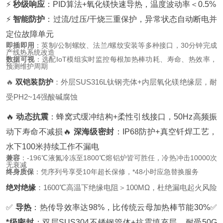
⚡
秒级响应
：PID算法+氧化镁快速导热，温度波动率＜0.5%
⚡
智能防护
：过流/过压/干烧三重保护，异常状态自动断电并
定位故障单元
即插即用
：英制/公制螺纹、法兰/螺纹安装等多种接口，30分钟完成
产线热系统改造
数据可视
：选配IoT模组实时监控每根加热棒功耗、寿命、热效率，
预测维护周期
🔥
双铠装防护
：外层SUS316L钛钢壳体+内层氧化镁绝缘层，耐
受PH2~14强酸碱腐蚀
🔥
动态抗震
：蜂窝式缓冲结构+柔性引线接口，50Hz高频振
动下寿命不减损
🔥
深海级密封
：IP68防护+真空钎焊工艺，
水下100米持续工作不漏电
兼容
：-196℃液氮冷冻至1800℃熔铝炉皆可胜任，冷热冲击10000次
无衰减
终身质保
：凭序列号享受10年超长保修，*48小时应急替换服务
绝对绝缘
：1600℃高温下绝缘电阻＞100MΩ，杜绝漏电起火风险
✅
导热
：热传导效率达98%，比传统云母加热棒节能30%
✅
*级密封
：双层SUS304不锈钢管体+抗震填充层，耐受50G