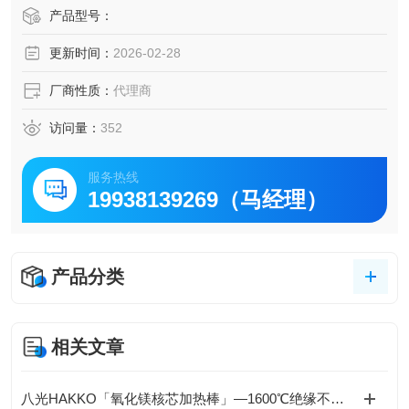
长寿命发热线使用镍铬耐热合金。因为仕样耐热绝缘氧化
产品型号：
镁、比起以往产品具有更长寿命。
更新时间：
2026-02-28
牢固性外壳部仕样的是不锈钢管(SUS304)。设计上经受得起
机械的振动和冲击、是经过长期测试合格且牢固的构造。
厂商性质：
代理商
访问量：
352
服务热线
19938139269（马经理）
产品分类
相关文章
八光HAKKO「氧化镁核芯加热棒」—1600℃绝缘不衰减，工业热控安全天花板