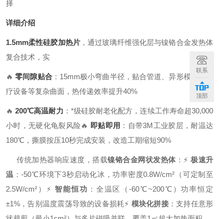
择
详细介绍
1.5mm柔性硅胶加热片
，通过玻璃纤维强化层与镍铬合金发热体
复合技术，实
联系
🔥
零间隙贴合
：15mm极小弯曲半径，贴合管道、异形模具、医
疗设备等复杂曲面，热传递效率提升40%
顶部
🔥
200℃高温耐力
：*级硅胶耐老化配方，连续工作寿命超30,000
小时，无硬化龟裂风险
🔥
即贴即用
：自带3M工业胶层，耐温达
180℃，撕膜按压10秒完成安装，改造工期缩短90%
传统加热器响应速度，搭载
镍铬合金网状发热体
：
⚡
极速升
温
：-50℃环境下3秒启动化冰，功率密度0.8W/cm²（可定制至
2.5W/cm²）
⚡
智能恒功
：全温区（-60℃~200℃）功率恒定
±1%，告别温度震荡导致的设备损耗
⚡
模块化拼接
：支持任意形
状裁剪（最小1cm²）与多片磁吸并联，覆盖1㎡超大加热面积