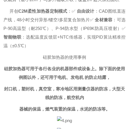
开创
C2M柔性加热器定制模式
：
✅
自由设计
：CAD图纸直连
产线，48小时交付异形/镂空/多层复合加热片
✅
全材兼容
：可选
P-90高温型（耐250℃）、P-94防水型（IP69K防高压喷射）
✅
智能物联
：选配温度反馈层+NTC传感器，实现PID算法精准控
温（±0.5℃）
硅胶加热器的使用事例
硅胶加热器可用于各行各业的机器部件或设备上。除下面的使用
例图以外，还可用于电机、发电机 的防止结露，
封口机，塑封机，真空室，寒冷地区用测量仪器的防冻，大型天
线的防冻，航空机内
器械的保温，燃气装置的保温，水泥的防冻等。