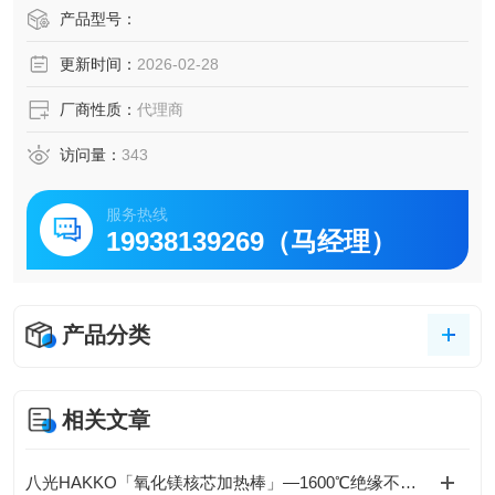
长寿命发热线使用镍铬耐热合金。因为仕样耐热绝缘氧化
产品型号：
镁、比起以往产品具有更长寿命。
更新时间：
2026-02-28
牢固性外壳部仕样的是不锈钢管(SUS304)。设计上经受得起
机械的振动和冲击、是经过长期测试合格且牢固的构造。
厂商性质：
代理商
访问量：
343
服务热线
19938139269（马经理）
产品分类
相关文章
八光HAKKO「氧化镁核芯加热棒」—1600℃绝缘不衰减，工业热控安全天花板