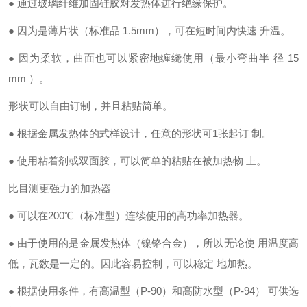
●
通过玻璃纤维加固硅胶对发热体进行绝缘保护。
●
因为是薄片状（标准品
1.5mm
），可在短时间内快速 升温。
●
因为柔软，曲面也可以紧密地缠绕使用（最小弯曲半 径
15
mm
）。
形状可以自由订制，并且粘贴简单。
●
根据金属发热体的式样设计，任意的形状可
1
张起订 制。
●
使用粘着剂或双面胶，可以简单的粘贴在被加热物 上。
比目测更强力的加热器
●
可以在
200℃
（标准型）连续使用的高功率加热器。
●
由于使用的是金属发热体（镍铬合金），所以无论使 用温度高
低，瓦数是一定的。因此容易控制，可以稳定 地加热
。
●
根据使用条件，有高温型（
P-90
）和高防水型（
P-94
） 可供选