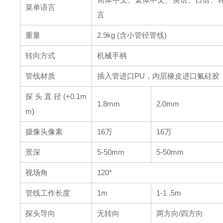
菜单语言
言
重量
2.9kg (含小管径管线)
转向方式
机械手柄
管线材质
插入管进口PU，内层橡皮进口氟硅胶
探头直径(+0.1m
1.8mm
2.0mm
m)
摄像头像素
16万
16万
景深
5-50mm
5-50mm
视场角
120*
管线工作长度
1m
1-1 .5m
探头导向
无转向
两方向/四方向