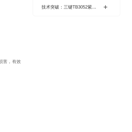
技术突破：三键TB3052紫外线硬化树脂助力液晶封装工艺升级
损害，有效