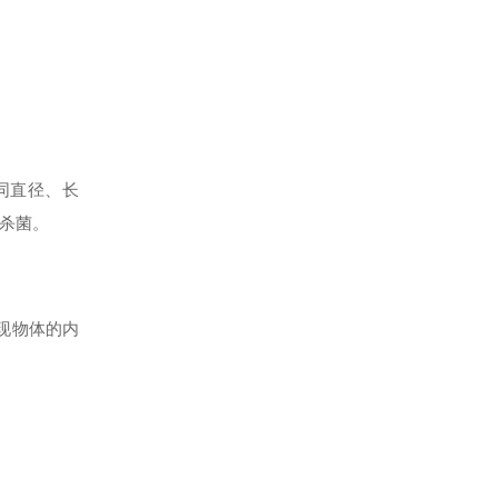
同直径、长
和杀菌。
呈现物体的内