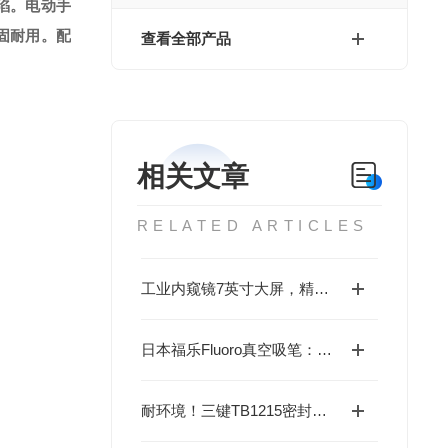
陷。电动手
固耐用。配
查看全部产品
相关文章
RELATED ARTICLES
工业内窥镜7英寸大屏，精准测量，工业检测利器
日本福乐Fluoro真空吸笔：精密吸附专家，助力高效无损操作
耐环境！三键TB1215密封胶获高评价，覆盖高低温与耐油场景