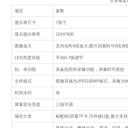
古安泰柔
项目
参数
显示屏尺寸
7英寸
显示器分辨率
1024*600
图像放大
支持实时4倍放大,图片回看时可8倍局
LED亮度等级
手动0-7级调节
拍、录功能
具备拍照和录像功能，录像时可抓拍
文件格式
图像存储为JPEG/BMP格式，录像为M
时间水印
有
屏幕背光亮度
三级可调
储存介质
标配8G容量TF卡,可外接U盘,最大支持
简体中文、繁体中文、英语、日语、