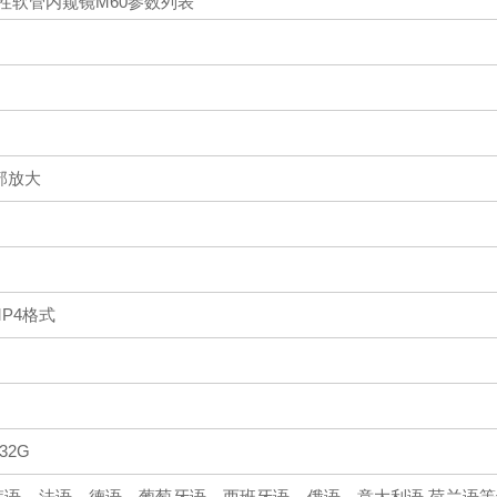
性软管内窥镜M60参数列表
部放大
P4格式
32G
韩语、法语、德语、葡萄牙语、西班牙语、俄语、意大利语.荷兰语等