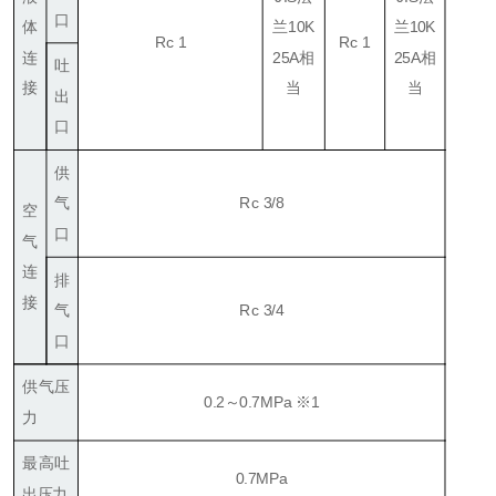
口
体
兰10K
兰10K
Rc 1
Rc 1
连
25A相
25A相
吐
接
当
当
出
口
供
气
Rc 3/8
空
口
气
连
排
接
气
Rc 3/4
口
供气压
0.2～0.7MPa ※1
力
最高吐
0.7MPa
出压力