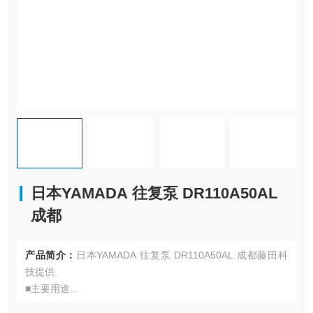
日本YAMADA 往复泵 DR110A50AL
成都
产品简介：
日本YAMADA 往复泵 DR110A50AL 成都藤田科
技提供.
■主要用途
化学品、纯水、废液供应，防爆区域易燃液体输送，食品配