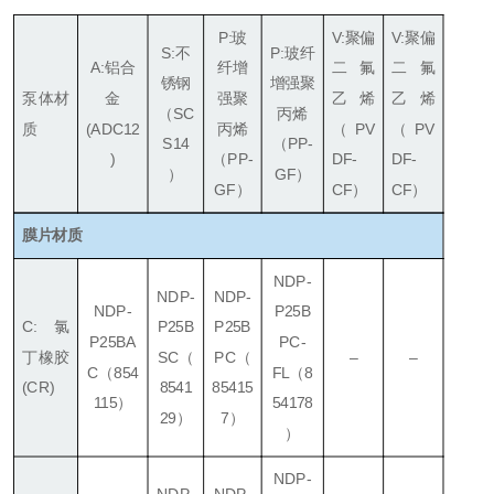
P:玻
V:聚偏
V:聚偏
S:不
P:玻纤
A:
铝合
纤增
二氟
二氟
锈钢
增强聚
泵体材
金
强聚
乙烯
乙烯
（SC
丙烯
质
(ADC12
丙烯
（PV
（PV
S14
（PP-
)
（PP-
DF-
DF-
）
GF）
GF）
CF）
CF）
膜片材质
NDP-
NDP-
NDP-
NDP-
P25B
C: 氯
P25B
P25B
P25BA
PC-
丁橡胶
SC
（
PC
（
–
–
C
（854
FL（8
(CR)
8541
85415
115）
54178
29）
7）
）
NDP-
NDP-
NDP-