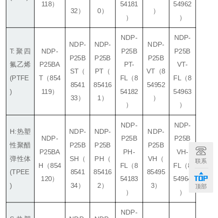
118）
54181
54962
32）
0）
）
）
）
NDP-
NDP-
NDP-
NDP-
NDP-
T:聚四
NDP-
P25B
P25B
P25B
P25B
P25B
氟乙烯
P25BA
PT-
VT-
ST
（
PT
（
VT
（8
(PTFE
T
（854
FL（8
FL（8
8541
85416
54952
)
119）
54182
54963
33）
1）
）
）
）
NDP-
NDP-
H:热塑
NDP-
NDP-
NDP-
NDP-
P25B
P25B
性聚醋
P25B
P25B
P25B
P25BA
PH-
VH-
弹性体
SH
（
PH
（
VH
（
联系
H
（854
FL（8
FL
（8
(TPEE
8541
85416
85495
120）
54183
54964
)
34）
2）
3）
顶部
）
）
NDP-