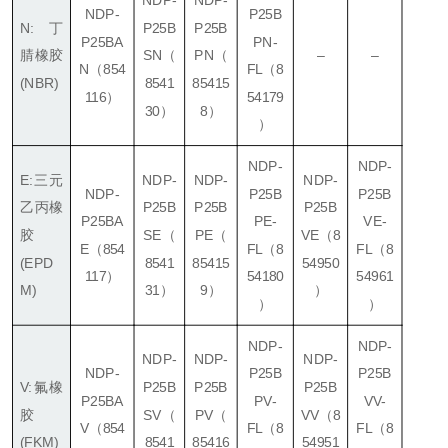
NDP-
P25B
N: 丁
P25B
P25B
P25BA
PN-
腈橡胶
SN
（
PN
（
–
–
N
（854
FL（8
(NBR)
8541
85415
116）
54179
30）
8）
）
NDP-
NDP-
E:三元
NDP-
NDP-
NDP-
NDP-
P25B
P25B
乙丙橡
P25B
P25B
P25B
P25BA
PE-
VE-
胶
SE
（
PE
（
VE
（8
E
（854
FL（8
FL（8
(EPD
8541
85415
54950
117）
54180
54961
M)
31）
9）
）
）
）
NDP-
NDP-
NDP-
NDP-
NDP-
NDP-
P25B
P25B
V:氟橡
P25B
P25B
P25B
P25BA
PV-
VV-
胶
SV
（
PV
（
VV
（8
V
（854
FL（8
FL（8
(FKM)
8541
85416
54951