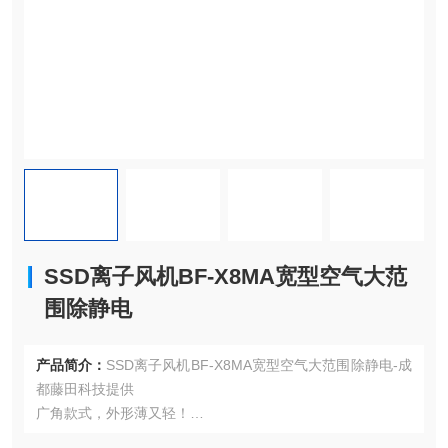
SSD离子风机BF-X8MA宽型空气大范
围除静电
产品简介：
SSD离子风机BF-X8MA宽型空气大范围除静电-成
都藤田科技提供
广角款式，外形薄又轻！
搭载HDC-AC，因而时效变化小，可发挥长期稳定的除静电性