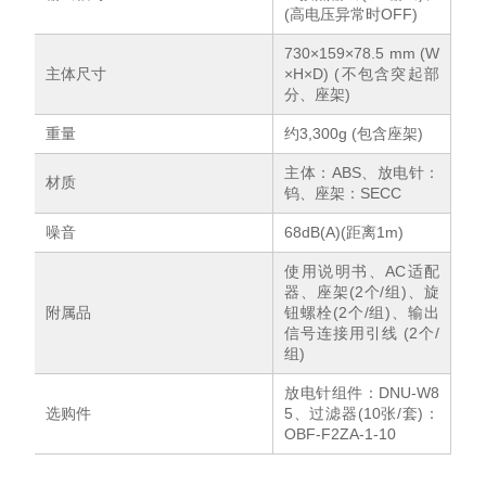
(高电压异常时OFF)
730×159×78.5 mm (W
主体尺寸
×H×D) (不包含突起部
分、座架)
重量
约3,300g (包含座架)
主体：ABS、放电针：
材质
钨、座架：SECC
噪音
68dB(A)(距离1m)
使用说明书、AC适配
器、座架(2个/组)、旋
附属品
钮螺栓(2个/组)、输出
信号连接用引线 (2个/
组)
放电针组件：DNU-W8
选购件
5、过滤器(10张/套)：
OBF-F2ZA-1-10