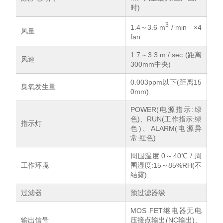
时)
3
1.4～3.6 m
/ min ×4
风量
fan
1.7～3.3 m / sec (距离
风速
300mm中央)
0.003ppm以下(距离15
臭氧发生量
0mm)
POWER(电源指示:绿
色)、RUN(工作指示:绿
指示灯
色)、ALARM(电源异
常:红色)
周围温度:0～40℃ / 周
工作环境
围湿度:15～85%RH(不
结露)
过滤器
预过滤器级
MOS FET继电器无电
输出信号
压接点输出(NC输出)、