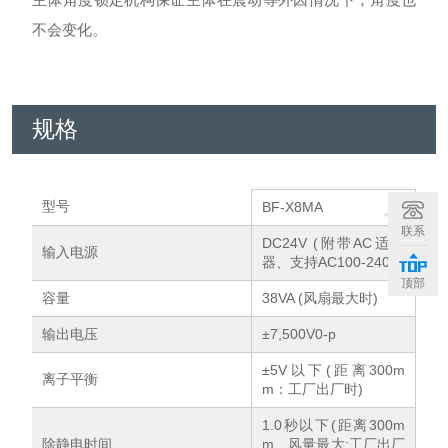
不会变化。
规格
+
型号
BF-X8MA
联系
DC24V (附带AC适配
输入电源
器、支持AC100-240V)
顶部
容量
38VA (风扇最大时)
输出电压
±7,500V0-p
±5V以下(距离300m
离子平衡
m：工厂出厂时)
1.0秒以下(距离300m
除静电时间
m、风量最大:工厂出厂