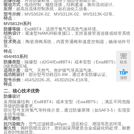
防爆性能
：符合防爆标准，适用于油品等易燃介质。
驱动方式
：电动控制，螺纹连接，结构紧凑，换向流动设计。
应用
：超高压流体控制系统，如石油化工设备。
型号示例
：MVS302K-02、MVS312K-02、MVS313K-02等。
特点
：
MVS812H系列
防爆等级
：ExdⅡBT4，适用于氢气等高危气体环境。
结构设计
：紧凑型NAMUR标准接口，支持直接管道连接或歧管系统
安装。
技术亮点
：陶瓷滑阀系统，内置旁通阀和速度控制器，确保动作可
靠。
特点
：
454/453系列
防爆类型
：隔爆型（d2G4/ExdⅡBT4）或本安型（ExiaⅡBT5），覆盖
联系
0级危险区域。
适用介质
：煤气、天然气、焦炉煤气等高温气体。
低功耗设计
：部分型号功耗仅0.4W，通过本安防爆认证。
顶部
型号示例
：454S202K-J5、453D202K-E1K等。
特点
：
二、核心技术优势
防爆设计
采用隔爆结构（ExdⅡBT4）或本安型（ExiaⅡBT5），满足不同危险
等级的防爆要求。
部分型号支持氢气等特殊介质，通过防爆屏障（如SAF3-5）实现安
全信号传输。
高可靠性
抗污染能力
：空气过滤精度≤40μm，适应粉尘、潮湿等恶劣环境。
耐久性
：阀杆防喷出设计，密封副采用硬质合金或碳化钨处理，耐磨
且密封性能优异。