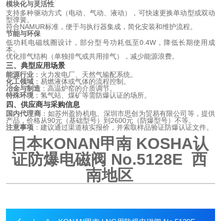
模块化与灵活性
支持多种驱动方式（电动、气动、液动），可快速更换单动型或双动
型弹簧。
符合NAMUR标准，便于与执行器集成，简化安装和维护流程。
节能与环保
低功耗电磁线圈设计，部分型号功耗低至0.4W，降低长期使用成
本。
优化排气结构（单独排气或共用排气），减少能源浪费。
三、典型应用场景
能源行业
：火力发电厂、天然气输配系统。
化工领域
：易燃液体或气体的流程控制。
冶金与制造
：高温炉窑的介质调节。
特殊环境
：氢气站、煤矿等需防爆认证的场所。
四、供应商与采购信息
国内代理商
：如苏州盈协机电、深圳市思创为贸易有限公司等，提供
产品，价格从90元（基础型号）到2600元（防爆型号）不等。
注意事项
：建议通过渠道核实报价，并索取样品验证防爆认证文件。
日本
KONAN甲南 KOSHA认
证防爆电磁阀 No.5128E
西
南地区