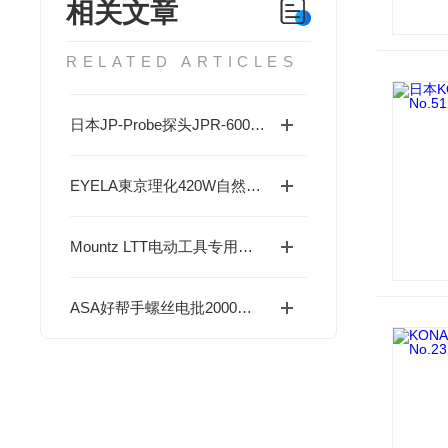
相关文章
RELATED ARTICLES
日本JP-Probe探头JPR-600C智能变频探伤仪10V~600V自适应，一机300种波形！
EYELA東京理化420W自然对流干燥箱：270°C低温防爆型，标配实验室安全之选“
Mountz LTT电动工具专用扭矩测试系统——带RDA适配器的精准验证
ASA好帮手螺丝电批2000转刷电批：无尘车间/千万次刹车的工业神器