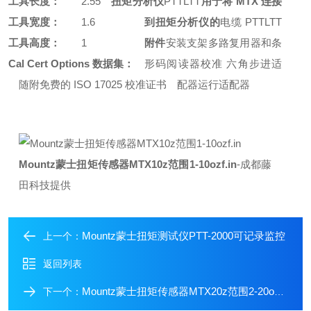
扭矩分析仪
PTT
LTT
用于将 MTX 连接
工具长度：
2.55
到扭矩分析仪的
电缆 PTT
LTT
工具宽度：
1.6
附件
安装支架
多路复用器和条
工具高度：
1
形码阅读器
校准 六角步进适
Cal Cert Options 数据集：
配器
运行适配器
随附免费的 ISO 17025 校准证书
Mountz蒙士扭矩传感器MTX10z范围1-10ozf.in
-成都藤
田科技提供
Mountz蒙士扭矩测试仪PTT-2000可记录监控
上一个：
返回列表
Mountz蒙士扭矩传感器MTX20z范围2-20ozf.in
下一个：