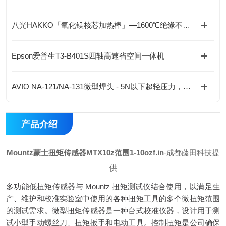
八光HAKKO「氧化镁核芯加热棒」—1600℃绝缘不衰减，工业热控安全天花板
Epson爱普生T3-B401S四轴高速省空间一体机
AVIO NA-121/NA-131微型焊头 - 5N以下超轻压力，精密电子焊接专家
产品介绍
Mountz蒙士扭矩传感器MTX10z范围1-10ozf.in
-成都藤田科技提
供
多功能低扭矩传感器与 Mountz 扭矩测试仪结合使用，以满足生
产、维护和校准实验室中使用的各种扭矩工具的多个微扭矩范围
的测试需求。微型扭矩传感器是一种台式校准仪器，设计用于测
试小型手动螺丝刀、扭矩扳手和电动工具。控制扭矩是公司确保