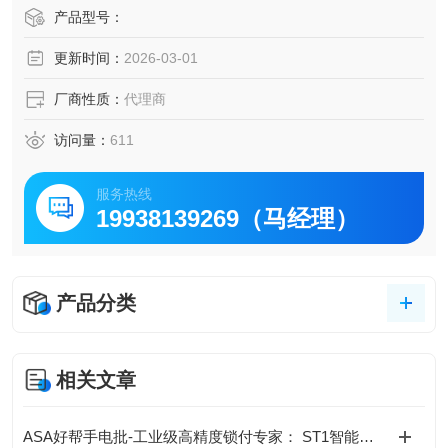
扭矩范围的测试需求。微型扭矩传感器是一种台式校准仪
产品型号：
器，设计用于测试小型手动螺丝刀、扭矩扳手和电动工具。
更新时间：
2026-03-01
控制扭矩是公司确保其产品的质量、安全性和可靠性不受影
响的典型特征。
厂商性质：
代理商
访问量：
611
服务热线
19938139269（马经理）
产品分类
相关文章
ASA好帮手电批-工业级高精度锁付专家： ST1智能伺服螺丝刀+控制器套装