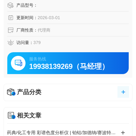
扭矩范围的测试需求。微型扭矩传感器是一种台式校准仪
产品型号：
器，设计用于测试小型手动螺丝刀、扭矩扳手和电动工具。
更新时间：
2026-03-01
控制扭矩是公司确保其产品的质量、安全性和可靠性不受影
响的典型特征。
厂商性质：
代理商
访问量：
379
服务热线
19938139269（马经理）
产品分类
相关文章
药典/化工专用 彩谱色度分析仪 | 铂钴/加德纳/赛波特全支持 | 1.5秒快测