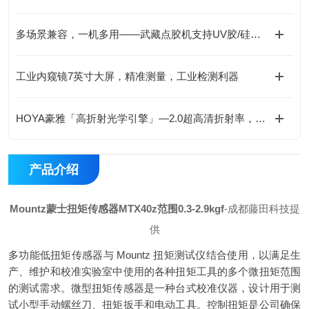
多场景兼容，一机多用——武藏点胶机支持UV胶/硅胶/AB胶等全材料涂布
工业内窥镜7英寸大屏，精准测量，工业检测利器
HOYA豪雅「高折射光学引擎」—2.0超高清折射率，重新定义成像极限！
产品介绍
Mountz蒙士扭矩传感器MTX40z范围0.3-2.9kgf
-成都藤田科技提
供
多功能低扭矩传感器与 Mountz 扭矩测试仪结合使用，以满足生
产、维护和校准实验室中使用的各种扭矩工具的多个微扭矩范围
的测试需求。微型扭矩传感器是一种台式校准仪器，设计用于测
试小型手动螺丝刀、扭矩扳手和电动工具。控制扭矩是公司确保