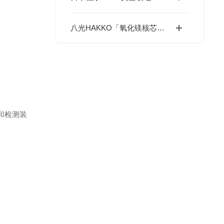
八光HAKKO「氧化镁核芯加热棒」—1600℃绝缘不衰减，工业热控安全天花板
和检测装