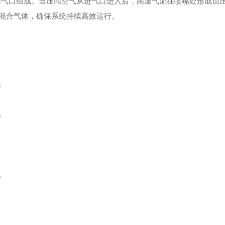
排气口组成。当压缩空气从进气口进入后，高速气流在喷嘴处形成负
混合气体，确保系统持续高效运行。
。
。
。