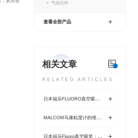
压，从而在
气动元件
查看全部产品
相关文章
RELATED ARTICLES
日本福乐FLUORO真空吸笔在微型元件安装中的优势与应用
MALCOM马康粘度计的维护保养：转子清洁、保护框架使用与存放要求
日本福乐Fluoro真空吸笔：精密吸附专家，助力高效无损操作