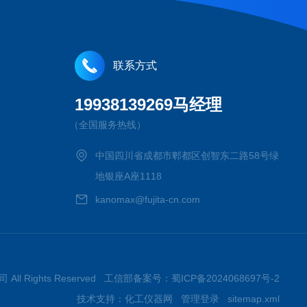
联系方式
19938139269马经理
（全国服务热线）
中国四川省成都市郫都区创智东二路58号绿
地银座A座1118
kanomax@fujita-cn.com
 All Rights Reserved 工信部备案号：
蜀ICP备2024068697号-2
技术支持：
化工仪器网
管理登录
sitemap.xml