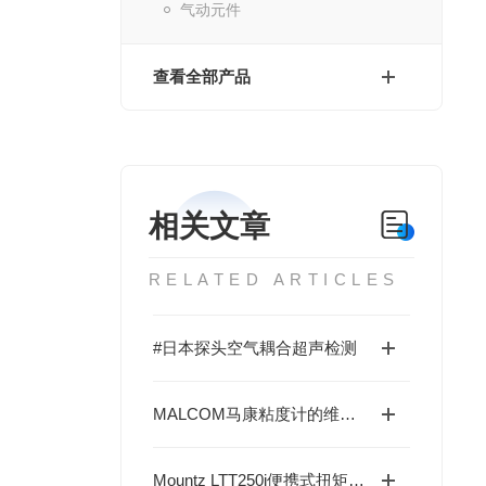
气动元件
查看全部产品
相关文章
RELATED ARTICLES
#日本探头空气耦合超声检测
MALCOM马康粘度计的维护保养：转子清洁、保护框架使用与存放要求
Mountz LTT250i便携式扭矩校准工作站——实验室与现场两用配置