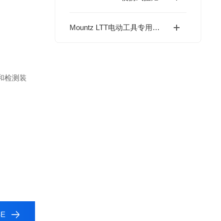
Mountz LTT电动工具专用扭矩测试系统——带RDA适配器的精准验证
和检测装
E