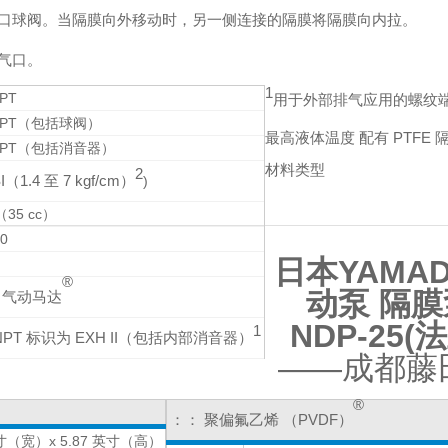
口球阀。当隔膜向外移动时，另一侧连接的隔膜将隔膜向内拉。
气口。
1
NPT
用于外部排气应用的螺纹
 NPT（包括球阀）
最高液体温度 配有 PTFE 
 NPT（包括消音器）
材料类型
2
SI（1.4 至 7 kgf/cm）
)
（35 cc）
0
日本YAMA
®
动泵 隔膜
n 气动马达
NDP-25(
1
 NPT 标识为 EXH II（包括内部消音器）
——成都藤
®
：： 聚偏氟乙烯 （PVDF）
英寸（宽）x 5.87 英寸（高）