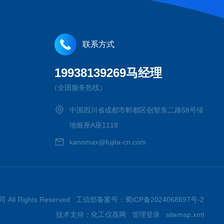
联系方式
19938139269马经理
（全国服务热线）
中国四川省成都市郫都区创智东二路58号绿
地银座A座1118
kanomax@fujita-cn.com
 All Rights Reserved 工信部备案号：
蜀ICP备2024068697号-2
技术支持：
化工仪器网
管理登录
sitemap.xml