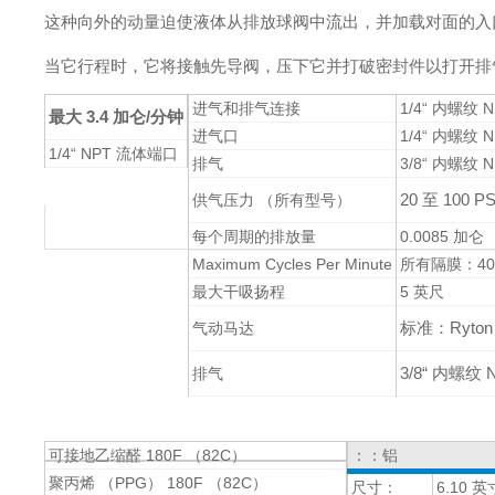
这种向外的动量迫使液体从排放球阀中流出，并加载对面的入
当它行程时，它将接触先导阀，压下它并打破密封件以打开排
进气和排气连接
1/4“ 内螺纹 
最大 3.4 加仑/分钟
进气口
1/4“ 内螺纹
1/4“ NPT 流体端口
排气
3/8“ 内螺纹
20 至 100 P
供气压力 （所有型号）
每个周期的排放量
0.0085 加仑 
Maximum Cycles Per Minute
所有隔膜：40
最大干吸扬程
5 英尺
标准：Ryto
气动马达
3/8“ 内螺纹
排气
可接地乙缩醛 180F （82C）
：：铝
聚丙烯 （PPG） 180F （82C）
尺寸：
6.10 