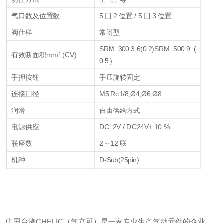
气口数及位置数
5 囗 2 位置 / 5 囗 3 位置
阀仕样
常闭型
SRM 300:3.6(0.2)
SRM 500:9 (
有效断面积mm² (CV)
0.5 )
手押按钮
手压旋转固定
连接囗径
M5,Rc1/8,Ø4,Ø6,Ø8
润滑
自由供给方式
电源供应
DC12V / DC24V± 10 %
联座数
2 ~ 12 联
机种
D-Sub(25pin)
中国台湾CHELIC（气立可）是一家专业生产气动元件的企业，