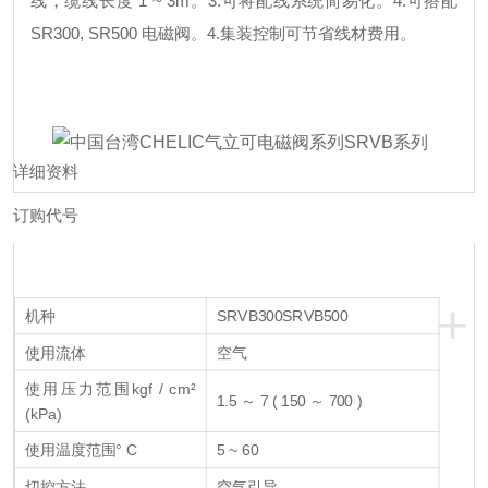
线，缆线长度 1 ~ 3m。
3.可将配线系统简易化。
4.可搭配
SR300, SR500 电磁阀。
4.集装控制可节省线材费用。
详细资料
订购代号
+
机种
SRVB300
SRVB500
使用流体
空气
使用压力范围kgf / cm²
1.5 ～ 7 ( 150 ～ 700 )
(kPa)
使用温度范围° C
5 ~ 60
切控方法
空气引导