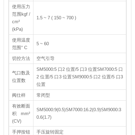
使用压力
范围kgf /
1.5 ~ 7 ( 150 ~ 700 )
cm²
(kPa)
使用温度
5 ~ 60
范围° C
切控方法
空气引导
SM5000:5 口2 位置/5 口3 位置
SM7000:5 口
气口数及
2 位置/5 口3 位置
SM9000:5 口2 位置/5 口3
位置数
位置
阀仕样
常闭型
有效断面
SM5000:9(0.5)
SM7000:16.2(0.9)
SM9000:3
积mm²
0.6(1.7)
(CV)
手押按钮
手压旋转固定