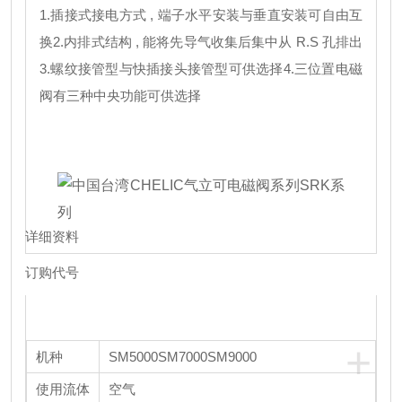
1.插接式接电方式 , 端子水平安装与垂直安装可自由互
换
2.内排式结构 , 能将先导气收集后集中从 R.S 孔排出
3.螺纹接管型与快插接头接管型可供选择
4.三位置电磁
阀有三种中央功能可供选择
详细资料
订购代号
+
机种
SM5000
SM7000
SM9000
使用流体
空气