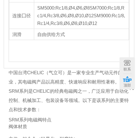
SM5000:Rc1/8,Ø4,Ø6,Ø8
SM7000:Rc1/8,R
连接囗径
c1/4,Rc3/8,Ø6,Ø8,Ø10,Ø12
SM9000:Rc1/8,
Rc1/4,Rc3/8,Ø6,Ø8,Ø10,Ø12
润滑
自由供给方式
联系
中国台湾CHELIC（气立可）是一家专业生产气动元件的企
中
国
业，其电磁阀产品以高精度、快速响应和耐用性著称。
台
顶部
湾
SRM系列是CHELIC的经典电磁阀之一，广泛应用于自动化
控制、机械加工、包装设备等领域。以下是该系列的主要特
点和技术参数：
SRM系列电磁阀特点
阀体材质