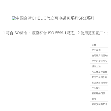
1.符合ISO标准： 底座符合 ISO 5599-1规范。
2.使用范围宽广： 适
机种
使用流体
使用压力范围kgf / cm
使用温度范围℃
切控方法
气囗数及位置数
五口三位阀仕样
有效断面积mm² (C
手压按钮
底座连接囗径
润滑
底座安装面尺寸