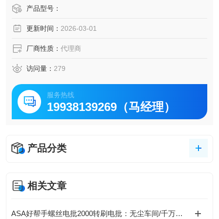
1.弹性扩充： 模块化集装设计，多达12连。
产品型号：
2.快速配线： D-SUB接头，配线简易快速。
更新时间：
2026-03-01
3.远程监控： LCD数字显示，模拟输出。
厂商性质：
代理商
访问量：
279
服务热线
19938139269（马经理）
产品分类
相关文章
ASA好帮手螺丝电批2000转刷电批：无尘车间/千万次刹车的工业神器