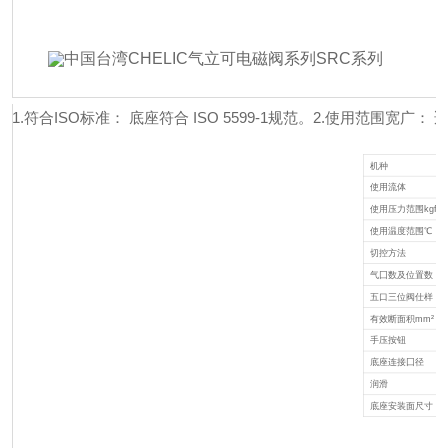
1.符合ISO标准： 底座符合 ISO 5599-1规范。
2.使用范围宽广： 适
机种
使用流体
使用压力范围kgf / cm
使用温度范围℃
切控方法
气囗数及位置数
五口三位阀仕样
有效断面积mm² (C
手压按钮
底座连接囗径
润滑
底座安装面尺寸