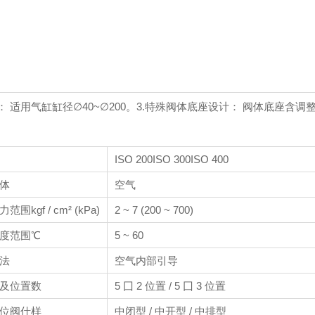
： 适用气缸缸径∅40~∅200。
3.特殊阀体底座设计： 阀体底座含调
ISO 200
ISO 300
ISO 400
体
空气
围kgf / cm² (kPa)
2 ~ 7 (200 ~ 700)
度范围℃
5 ~ 60
法
空气内部引导
及位置数
5 囗 2 位置 / 5 囗 3 位置
位阀仕样
中闭型 / 中开型 / 中排型