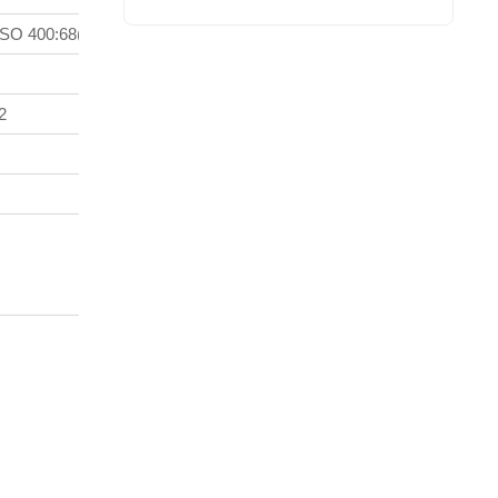
ISO 400:68(Cv=3.8)
2