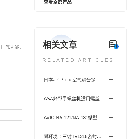
查看全部产品
相关文章
整排气功能。
RELATED ARTICLES
日本JP-Probe空气耦合探头的安装与使用技巧说明
ASA好帮手螺丝机适用螺丝规格M1.0~M5.0全兼容
AVIO NA-121/NA-131微型焊头 - 5N以下超轻压力，精密电子焊接专家
耐环境！三键TB1215密封胶获高评价，覆盖高低温与耐油场景