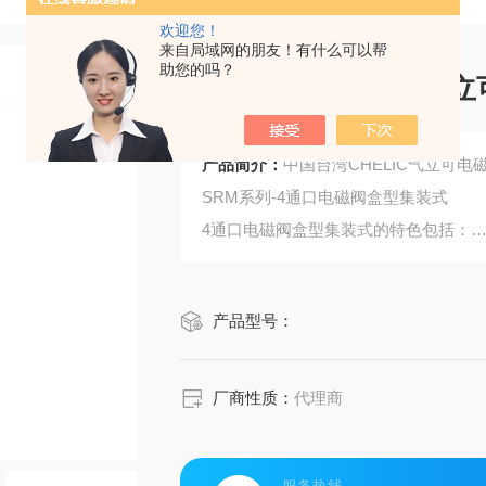
欢迎您！
来自局域网的朋友！有什么可以帮
助您的吗？
中国台湾CHELIC气
产品简介：
中国台湾CHELIC气立可
SRM系列-4通口电磁阀盒型集装式
4通口电磁阀盒型集装式的特色包括：
1.弹性扩充： 模块化集装设计，多达12
2.快速配线： D-SUB接头，配线简易
产品型号：
3.远程监控： LCD数字显示，模拟输出
厂商性质：
代理商