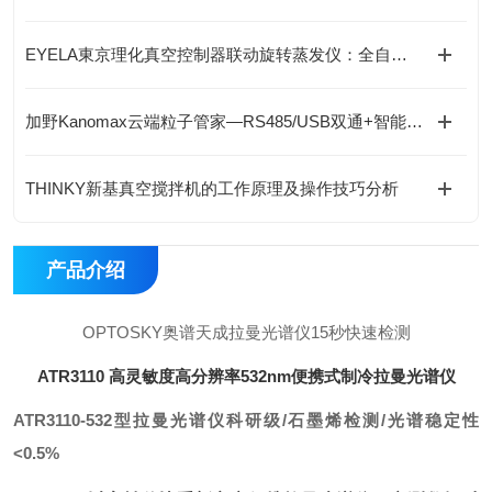
EYELA東京理化真空控制器联动旋转蒸发仪：全自动梯度减压与沸点追踪技术“
加野Kanomax云端粒子管家—RS485/USB双通+智能分析软件，数据掌控！
THINKY新基真空搅拌机的工作原理及操作技巧分析
产品介绍
OPTOSKY奥谱天成拉曼光谱仪15秒快速检测
ATR3110 高灵敏度高分辨率532nm便携式制冷拉曼光谱仪
ATR3110-532型拉曼光谱仪
科研级/石墨烯检测/光谱稳定性
<0.5%