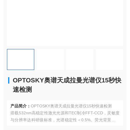
OPTOSKY奥谱天成拉曼光谱仪15秒快
速检测
产品简介：
OPTOSKY奥谱天成拉曼光谱仪15秒快速检测
搭载532nm高稳定性激光光源和TEC制冷FFT-CCD，灵敏度
与分辨率达科研级标准，光谱稳定性＜0.5%。荧光背景消除
技术，即使面对复杂样品（如生物组织或药物混合物）也能