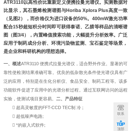
ATR3110以高性价比重新定义便携拉曼光谱仪。实测数据对
比显示，其石墨烯检测谱图与Horiba Xplora Plus高度一致
（见图2），而价格仅为进口设备的50%。400mW激光功率
配合15秒超短积分时间即可获得泰诺、乙腈等样品的清晰谱
图（图3/4），内置峰值搜索功能，大幅提升分析效率。广泛
应用于制药成分分析、环境污染物监测、宝石鉴定等场景，
是企业和科研机构的理想选择。
一、概述
ATR3110 便携式拉曼光谱仪，适合野外作业。显著的可
靠性使检测结果准确可靠。优良的低杂散光条件使光谱仪具有广
泛的应用，特别是在生化分析仪、食品安全、制药工程等。该多
功能软件促进了应用中的光谱分析过程。通过互联网访问的远程
实验，使测试项目更容易。
二、产品特征
 超高灵敏度的FFT-CCD TEC制 冷 ;
联系
 超低噪声电路;
 *的嵌入式软件;
顶部