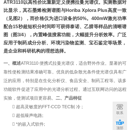
ATR3110以高性价比重新定义便携拉曼光谱仪。实测数据对
比显示，其石墨烯检测谱图与Horiba Xplora Plus高度一致
（见图2），而价格仅为进口设备的50%。400mW激光功率
配合15秒超短积分时间即可获得泰诺、乙腈等样品的清晰谱
图（图3/4），内置峰值搜索功能，大幅提升分析效率。广泛
应用于制药成分分析、环境污染物监测、宝石鉴定等场景，
是企业和科研机构的理想选择。
一、概述
ATR3110 便携式拉曼光谱仪，适合野外作业。显著的可
靠性使检测结果准确可靠。优良的低杂散光条件使光谱仪具有广
泛的应用，特别是在生化分析仪、食品安全、制药工程等。该多
功能软件促进了应用中的光谱分析过程。通过互联网访问的远程
实验，使测试项目更容易。
二、产品特征
 超高灵敏度的FFT-CCD TEC制 冷 ;
联系
 超低噪声电路;
 *的嵌入式软件;
顶部