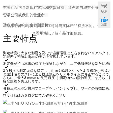
有关产品的最新库存状况和交货日期，请咨询与您有业务往来的
联系
贸易公司或我们的营业所。
顶部
适应环境变化的坐标测量机。
产品图片仅供说明之用。 它可能与实际产品有所不同。 请务必
查看规格以了解产品详细信息。
主要特点
測定精度に大きな影響を及ぼす温度環境に左右されないリアルタイム
定誤差：初項1. 8μmの実力を実現しています。
測定機が持つ本来の精度を保証しながら、エア低減機能を新たに標準
3Ｄ形状の測定経路を指定し、曲面や輪郭といったより複雑な形状の
と設計値とのズレによる軌道誤差をリアルタイムに修正することで、
さらに、最大8 mm/s の測定速度（ 測定物への接触速度）を持ち
幅な短縮を実現します。
各種三次元測定機用プローブをラインナップし、ワークの特徴にあわ
精度仕様はカタログにてご確認ください