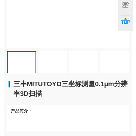
联系
顶部
三丰MITUTOYO三坐标测量0.1μm分辨
率3D扫描
产品简介：
三丰MITUTOYO三坐标测量0.1μm分辨率3D扫描
采用实时温度补偿功能，自动修正环境温度变化导致的测量
误差，确保长期稳定性。
最大允许长度测量误差（MPEE）仅1.8μm，满足航空航天、