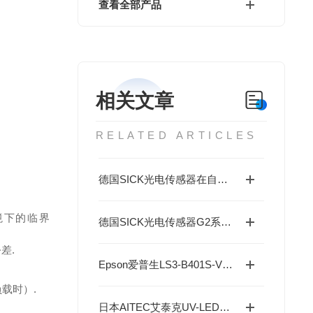
查看全部产品
相关文章
RELATED ARTICLES
德国SICK光电传感器在自动化生产中的应用分析
境下的临界
德国SICK光电传感器G2系列适用于狭窄空间-成都藤田科技提供
差.
Epson爱普生LS3-B401S-V1机械臂高精度0.01mm运行稳定
载时）.
日本AITEC艾泰克UV-LED全波段可调光源系统