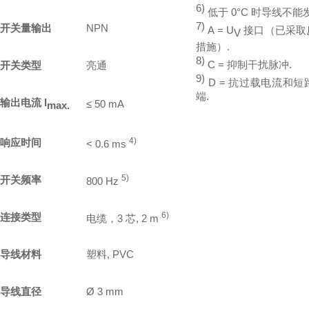
6)
低于 0°C 时导线不能
7)
开关量输出
NPN
A = U
接口（已采取
V
措施）.
8)
C = 抑制干扰脉冲.
开关类型
亮通
9)
D = 抗过载电流和
端.
输出电流 I
≤ 50 mA
max.
4)
响应时间
< 0.6 ms
5)
开关频率
800 Hz
6)
连接类型
电缆，3 芯, 2 m
导线材料
塑料, PVC
导线直径
Ø 3 mm