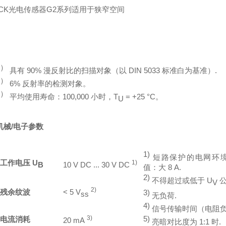
1）
具有 90% 漫反射比的扫描对象（以 DIN 5033 标准白为基准）.
2）
6% 反射率的检测对象。
3）
平均使用寿命：100,000 小时，T
= +25 °C。
U
机械/电子参数
1)
短路保护的电网环
工作电压 U
1)
B
10 V DC ... 30 V DC
值：大 8 A.
2)
不得超过或低于 U
公
V
2)
残余纹波
< 5 V
3)
ss
无负荷.
4)
信号传输时间（电阻负
3)
5)
电流消耗
20 mA
亮暗对比度为 1:1 时.