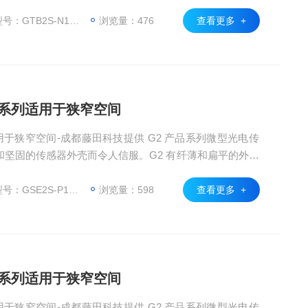
小型机器和非常狭窄的安装空间中。因此，它的应用非常
，传感器还具有可靠的目标检测这一特点。G2 光电传感
GTB2S-N1451 系列
浏览量：476
查看更多 +
非常方便用户操作。
2系列适用于狭窄空间
用于狭窄空间-成都藤田科技提供 G2 产品系列微型光电传
坚固的传感器外壳而令人信服。G2 有纤薄和扁平的外壳
小型机器和非常狭窄的安装空间中。因此，它的应用非常
，传感器还具有可靠的目标检测这一特点。G2 光电传感
：GSE2S-P1311
浏览量：598
查看更多 +
非常方便用户操作。
2系列适用于狭窄空间
用于狭窄空间-成都藤田科技提供 G2 产品系列微型光电传