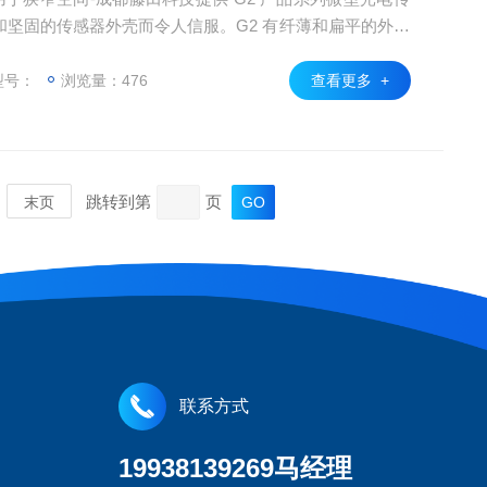
坚固的传感器外壳而令人信服。G2 有纤薄和扁平的外壳
小型机器和非常狭窄的安装空间中。因此，它的应用非常
，传感器还具有可靠的目标检测这一特点。G2 光电传感
型号：
浏览量：476
查看更多 +
非常方便用户操作。
跳转到第
页
末页
联系方式
19938139269马经理