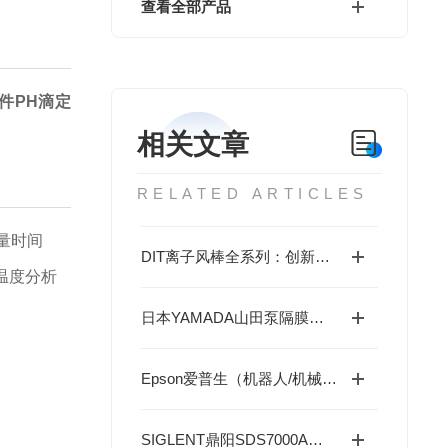
查看全部产品
件PH滴定
相关文章
RELATED ARTICLES
量时间
DIT离子风棒全系列：创新静电解决方案、高效静电消除新选择
温度分析
日本YAMADA山田泵隔膜泵 G25系列：耐久高效，持久稳定
Epson爱普生（机器人/机械臂）西南地区赋能高精度自动化作业
SIGLENT鼎阳SDS7000A系列示波器高速数字与射频设计赋能