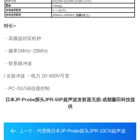
特长>
・高频波对应机种
・频率1MHz~25MHz
・矩形脉冲波
/ 尖脉冲波 ・电力 10~600V可变
・PC-与USB连接控制
日本JP-Probe探头JPR-50P超声波发射器无损
-成都藤田科技提
供
代理商日本JP-Probe探头JPR-10CN超声波发射器无损
上一个：