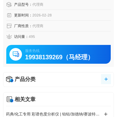
・电压10~600V可调
产品型号：
代理商
・速率：30kHz~10MHz
更新时间：
2026-02-28
・波数：1~31波可变
・PC-与USB连接控制
厂商性质：
代理商
访问量：
495
服务热线
19938139269（马经理）
产品分类
相关文章
药典/化工专用 彩谱色度分析仪 | 铂钴/加德纳/赛波特全支持 | 1.5秒快测