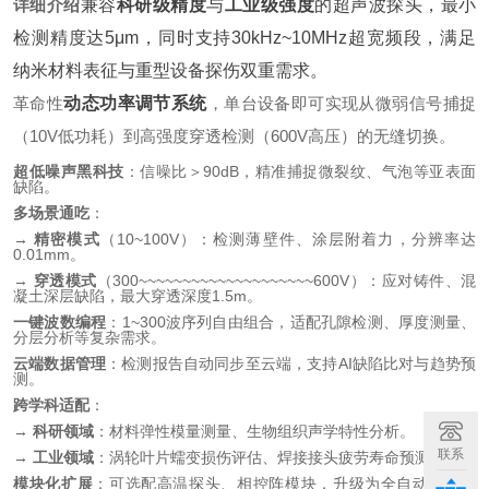
详细介绍
兼容
科研级精度
与
工业级强度
的超声波探头，最小
检测精度达5μm，同时支持30kHz~10MHz超宽频段，满足
纳米材料表征与重型设备探伤双重需求。
革命性
动态功率调节系统
，单台设备即可实现从微弱信号捕捉
（10V低功耗）到高强度穿透检测（600V高压）的无缝切换。
超低噪声黑科技
：信噪比＞90dB，精准捕捉微裂纹、气泡等亚表面
缺陷。
多场景通吃
：
→
精密模式
（10~100V）：检测薄壁件、涂层附着力，分辨率达
0.01mm。
→
穿透模式
（300~~~~~~~~~~~~~~~~~~~~600V）：应对铸件、混
凝土深层缺陷，最大穿透深度1.5m。
一键波数编程
：1~300波序列自由组合，适配孔隙检测、厚度测量、
分层分析等复杂需求。
云端数据管理
：检测报告自动同步至云端，支持AI缺陷比对与趋势预
测。
跨学科适配
：
→
科研领域
：材料弹性模量测量、生物组织声学特性分析。
联系
→
工业领域
：涡轮叶片蠕变损伤评估、焊接接头疲劳寿命预测。
模块化扩展
：可选配高温探头、相控阵模块，升级为全自动检测系