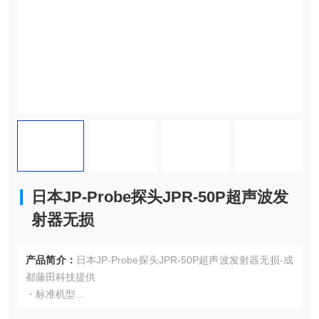
日本JP-Probe探头JPR-50P超声波发
射器无损
产品简介：
日本JP-Probe探头JPR-50P超声波发射器无损-成
都藤田科技提供
・标准机型
・脉冲波/脉冲串/线性调频波