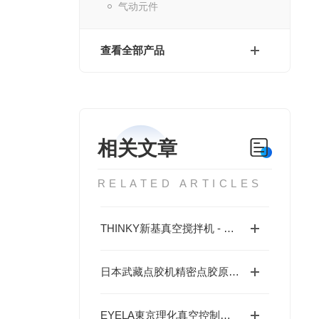
气动元件
查看全部产品
相关文章
RELATED ARTICLES
THINKY新基真空搅拌机 - 安全高效，适配广泛，智能监控
日本武藏点胶机精密点胶原理与流量控制技术研究
EYELA東京理化真空控制器联动旋转蒸发仪：全自动梯度减压与沸点追踪技术“