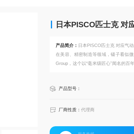
日本PISCO匹士克 对
产品简介：
日本PISCO匹士克 对应气
在美容、精密制造等领域，镊子看似微不
Group，这个以“毫米级匠心"闻名
与艺术的结晶。今天，让我们走进瑞士阿
的传奇诞生之路。
产品型号：
厂商性质：
代理商