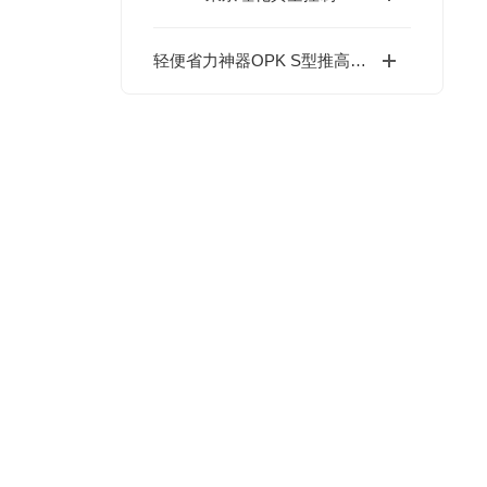
轻便省力神器OPK S型推高车：无痕地板保护+自动止回阀，全能搬运助手