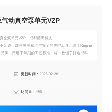
应气动真空泵单元VZP
动真空泵单元VZP—成都藤田科技
足道，却是关乎精准与安全的关键工具。瑞士Regine
的百年品牌，用近乎苛刻的工艺标准，将一枚镊子打造成科学
尔卑斯山脚下的工坊，揭开Regine镊子从原料到成品
更新时间：
2026-02-28
访问量：
496