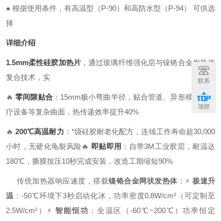
●
根据使用条件，有高温型（
P-90
）和高防水型（
P-94
） 可供选
择
详细介绍
1.5mm柔性硅胶加热片
，通过玻璃纤维强化层与镍铬合金发热体
复合技术，实
联系
🔥
零间隙贴合
：15mm极小弯曲半径，贴合管道、异形模具、医
顶部
疗设备等复杂曲面，热传递效率提升40%
🔥
200℃高温耐力
：*级硅胶耐老化配方，连续工作寿命超30,000
小时，无硬化龟裂风险
🔥
即贴即用
：自带3M工业胶层，耐温达
180℃，撕膜按压10秒完成安装，改造工期缩短90%
传统加热器响应速度，搭载
镍铬合金网状发热体
：
⚡
极速升
温
：-50℃环境下3秒启动化冰，功率密度0.8W/cm²（可定制至
2.5W/cm²）
⚡
智能恒功
：全温区（-60℃~200℃）功率恒定