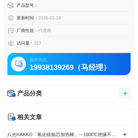
长寿命发热线使用镍铬耐热合金。因为仕样耐热绝缘氧化
产品型号：
镁、比起以往产品具有更长寿命。
更新时间：
2026-02-28
牢固性外壳部仕样的是不锈钢管(SUS304)。设计上经受得起
机械的振动和冲击、是经过长期测试合格且牢固的构造。
厂商性质：
代理商
访问量：
327
服务热线
19938139269（马经理）
产品分类
相关文章
八光HAKKO「氧化镁核芯加热棒」—1600℃绝缘不衰减，工业热控安全天花板