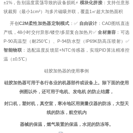
±1%，告别温度震荡导致的设备损耗
⚡
模块化拼接
：支持任意形
状裁剪（最小1cm²）与多片磁吸并联，覆盖1㎡超大加热面积
开创
C2M柔性加热器定制模式
：
✅
自由设计
：CAD图纸直连
产线，48小时交付异形/镂空/多层复合加热片
✅
全材兼容
：可选
P-90高温型（耐250℃）、P-94防水型（IP69K防高压喷射）
✅
智能物联
：选配温度反馈层+NTC传感器，实现PID算法精准控
温（±0.5℃）
硅胶加热器的使用事例
硅胶加热器可用于各行各业的机器部件或设备上。除下面的使用
例图以外，还可用于电机、发电机 的防止结露，
封口机，塑封机，真空室，寒冷地区用测量仪器的防冻，大型天
线的防冻，航空机内
器械的保温，燃气装置的保温，水泥的防冻等。