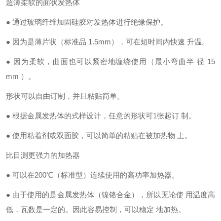
超薄柔软的面状发热体
●
通过玻璃纤维加固硅胶对发热体进行绝缘保护。
●
因为是薄片状（标准品
1.5mm
），可在短时间内快速 升温。
●
因为柔软，曲面也可以紧密地缠绕使用（最小弯曲半 径
15
mm
）。
形状可以自由订制，并且粘贴简单。
●
根据金属发热体的式样设计，任意的形状可
1
张起订 制。
●
使用粘着剂或双面胶，可以简单的粘贴在被加热物 上。
比目测更强力的加热器
●
可以在
200℃
（标准型）连续使用的高功率加热器。
●
由于使用的是金属发热体（镍铬合金），所以无论使 用温度高
低，瓦数是一定的。因此容易控制，可以稳定 地加热
。