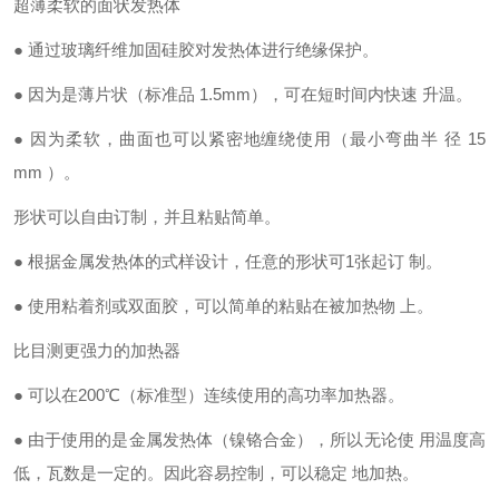
超薄柔软的面状发热体
●
通过玻璃纤维加固硅胶对发热体进行绝缘保护。
●
因为是薄片状（标准品
1.5mm
），可在短时间内快速 升温。
●
因为柔软，曲面也可以紧密地缠绕使用（最小弯曲半 径
15
mm
）。
形状可以自由订制，并且粘贴简单。
●
根据金属发热体的式样设计，任意的形状可
1
张起订 制。
●
使用粘着剂或双面胶，可以简单的粘贴在被加热物 上。
比目测更强力的加热器
●
可以在
200℃
（标准型）连续使用的高功率加热器。
●
由于使用的是金属发热体（镍铬合金），所以无论使 用温度高
低，瓦数是一定的。因此容易控制，可以稳定 地加热
。