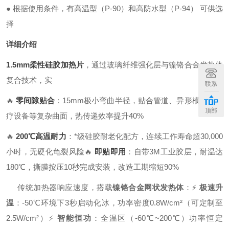
●
根据使用条件，有高温型（
P-90
）和高防水型（
P-94
） 可供选
择
详细介绍
1.5mm柔性硅胶加热片
，通过玻璃纤维强化层与镍铬合金发热体
复合技术，实
联系
🔥
零间隙贴合
：15mm极小弯曲半径，贴合管道、异形模具、医
顶部
疗设备等复杂曲面，热传递效率提升40%
🔥
200℃高温耐力
：*级硅胶耐老化配方，连续工作寿命超30,000
小时，无硬化龟裂风险
🔥
即贴即用
：自带3M工业胶层，耐温达
180℃，撕膜按压10秒完成安装，改造工期缩短90%
传统加热器响应速度，搭载
镍铬合金网状发热体
：
⚡
极速升
温
：-50℃环境下3秒启动化冰，功率密度0.8W/cm²（可定制至
2.5W/cm²）
⚡
智能恒功
：全温区（-60℃~200℃）功率恒定