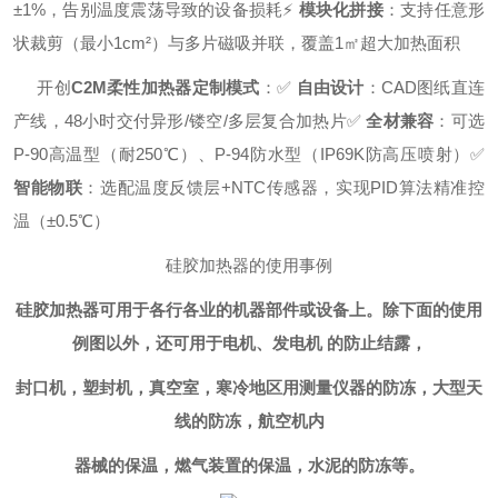
±1%，告别温度震荡导致的设备损耗
⚡
模块化拼接
：支持任意形
状裁剪（最小1cm²）与多片磁吸并联，覆盖1㎡超大加热面积
开创
C2M柔性加热器定制模式
：
✅
自由设计
：CAD图纸直连
产线，48小时交付异形/镂空/多层复合加热片
✅
全材兼容
：可选
P-90高温型（耐250℃）、P-94防水型（IP69K防高压喷射）
✅
智能物联
：选配温度反馈层+NTC传感器，实现PID算法精准控
温（±0.5℃）
硅胶加热器的使用事例
硅胶加热器可用于各行各业的机器部件或设备上。除下面的使用
例图以外，还可用于电机、发电机 的防止结露，
封口机，塑封机，真空室，寒冷地区用测量仪器的防冻，大型天
线的防冻，航空机内
器械的保温，燃气装置的保温，水泥的防冻等。