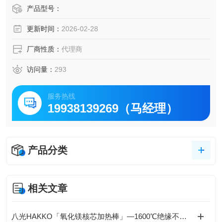
长寿命发热线使用镍铬耐热合金。因为仕样耐热绝缘氧化
产品型号：
镁、比起以往产品具有更长寿命。
更新时间：
2026-02-28
牢固性外壳部仕样的是不锈钢管(SUS304)。设计上经受得起
机械的振动和冲击、是经过长期测试合格且牢固的构造。
厂商性质：
代理商
访问量：
293
服务热线
19938139269（马经理）
产品分类
相关文章
八光HAKKO「氧化镁核芯加热棒」—1600℃绝缘不衰减，工业热控安全天花板