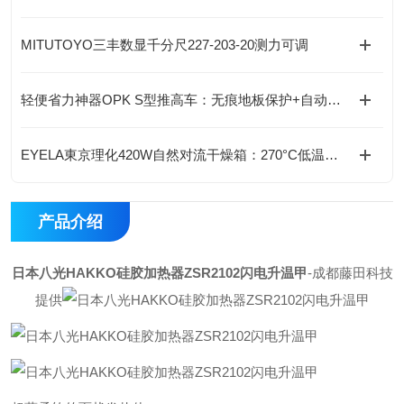
MITUTOYO三丰数显千分尺227-203-20测力可调
轻便省力神器OPK S型推高车：无痕地板保护+自动止回阀，全能搬运助手
EYELA東京理化420W自然对流干燥箱：270°C低温防爆型，标配实验室安全之选“
产品介绍
日本八光HAKKO硅胶加热器ZSR2102闪电升温甲
-成都藤田科技
提供