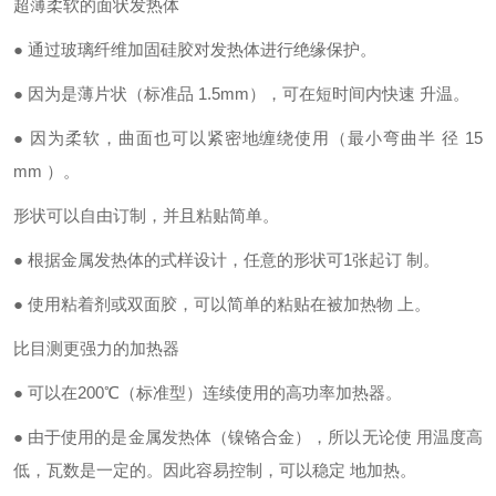
超薄柔软的面状发热体
●
通过玻璃纤维加固硅胶对发热体进行绝缘保护。
●
因为是薄片状（标准品
1.5mm
），可在短时间内快速 升温。
●
因为柔软，曲面也可以紧密地缠绕使用（最小弯曲半 径
15
mm
）。
形状可以自由订制，并且粘贴简单。
●
根据金属发热体的式样设计，任意的形状可
1
张起订 制。
●
使用粘着剂或双面胶，可以简单的粘贴在被加热物 上。
比目测更强力的加热器
●
可以在
200℃
（标准型）连续使用的高功率加热器。
●
由于使用的是金属发热体（镍铬合金），所以无论使 用温度高
低，瓦数是一定的。因此容易控制，可以稳定 地加热
。