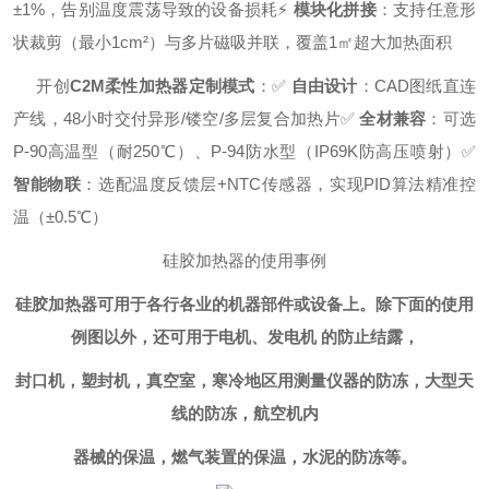
±1%，告别温度震荡导致的设备损耗
⚡
模块化拼接
：支持任意形
状裁剪（最小1cm²）与多片磁吸并联，覆盖1㎡超大加热面积
开创
C2M柔性加热器定制模式
：
✅
自由设计
：CAD图纸直连
产线，48小时交付异形/镂空/多层复合加热片
✅
全材兼容
：可选
P-90高温型（耐250℃）、P-94防水型（IP69K防高压喷射）
✅
智能物联
：选配温度反馈层+NTC传感器，实现PID算法精准控
温（±0.5℃）
硅胶加热器的使用事例
硅胶加热器可用于各行各业的机器部件或设备上。除下面的使用
例图以外，还可用于电机、发电机 的防止结露，
封口机，塑封机，真空室，寒冷地区用测量仪器的防冻，大型天
线的防冻，航空机内
器械的保温，燃气装置的保温，水泥的防冻等。