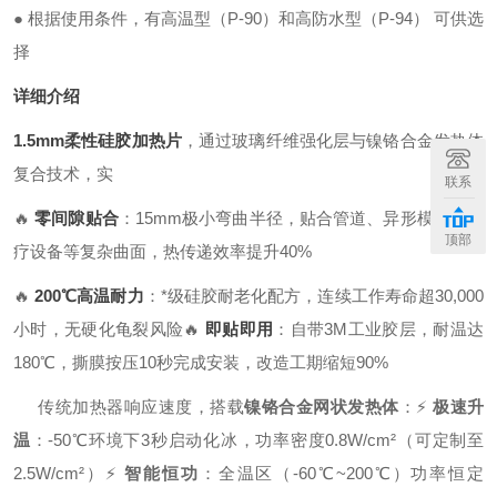
●
根据使用条件，有高温型（
P-90
）和高防水型（
P-94
） 可供选
择
详细介绍
1.5mm柔性硅胶加热片
，通过玻璃纤维强化层与镍铬合金发热体
复合技术，实
联系
🔥
零间隙贴合
：15mm极小弯曲半径，贴合管道、异形模具、医
顶部
疗设备等复杂曲面，热传递效率提升40%
🔥
200℃高温耐力
：*级硅胶耐老化配方，连续工作寿命超30,000
小时，无硬化龟裂风险
🔥
即贴即用
：自带3M工业胶层，耐温达
180℃，撕膜按压10秒完成安装，改造工期缩短90%
传统加热器响应速度，搭载
镍铬合金网状发热体
：
⚡
极速升
温
：-50℃环境下3秒启动化冰，功率密度0.8W/cm²（可定制至
2.5W/cm²）
⚡
智能恒功
：全温区（-60℃~200℃）功率恒定