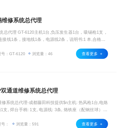
吸锡维修系统总代理
总代理 GT-6120主机1台,负压发生器1台，吸锡枪1支，
接线1条，接地线1条，电源线2条，说明书:1 本,合格证1
号：GT-6120
浏览量：46
查看更多 +
00P双通道维修系统总代理
通道维修系统总代理-成都藤田科技提供$n主机: 热风枪1台,电烙
1支, 焊台手柄: 1支, 电源线: 3条, 烙铁座（配钢丝球）: 1
嘴: 4个(含1个转换头), 说明书: 3本
型号：
浏览量：591
查看更多 +