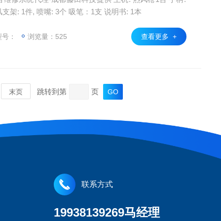
架: 1件, 喷嘴: 3个 吸笔：1支 说明书: 1本
型号：
浏览量：525
查看更多 +
跳转到第
页
末页
联系方式
19938139269马经理