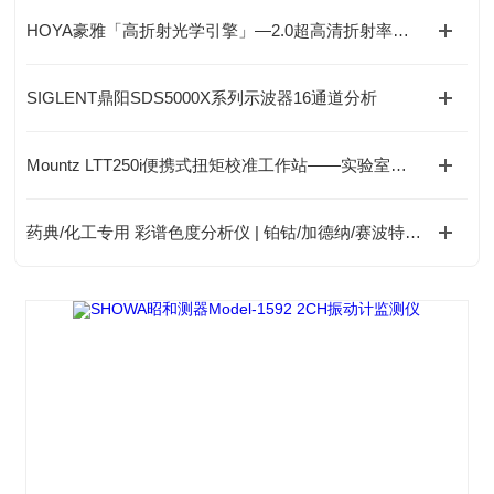
HOYA豪雅「高折射光学引擎」—2.0超高清折射率，重新定义成像极限！
SIGLENT鼎阳SDS5000X系列示波器16通道分析
Mountz LTT250i便携式扭矩校准工作站——实验室与现场两用配置
药典/化工专用 彩谱色度分析仪 | 铂钴/加德纳/赛波特全支持 | 1.5秒快测