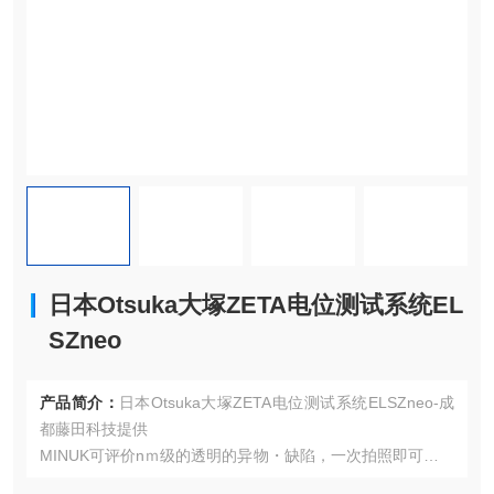
日本Otsuka大塚ZETA电位测试系统EL
SZneo
产品简介：
日本Otsuka大塚ZETA电位测试系统ELSZneo-成
都藤田科技提供
MINUK可评价nｍ级的透明的异物・缺陷，一次拍照即可瞬时
获得深度方向的信息，可非破坏・非接触・非侵入的进行测