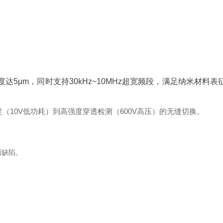
达5μm，同时支持30kHz~10MHz超宽频段，满足纳米材料表
（10V低功耗）到高强度穿透检测（600V高压）的无缝切换。
面缺陷。