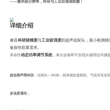
——微米级分辨率，科研与工业双领域制霸！
详细介绍
兼容
科研级精度
与
工业级强度
的超声波探头，最小检测精度
备探伤双重需求。
革命性
动态功率调节系统
，单台设备即可实现从微弱信号捕捉
超低噪声黑科技
：信噪比＞90dB，精准捕捉微裂纹、气泡等亚表
多场景通吃
：