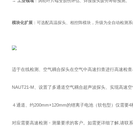
→
工业领域
：涡轮叶片蠕变损伤评估、焊接接头疲劳寿命预测。
模块化扩展
：可选配高温探头、相控阵模块，升级为全自动检测系
适于在线检测、空气耦合探头在空气中高速扫查进行高速检查
NAUT21-M、设置了多通道空气耦合超声波探头、实现高速
４通道、约200mm×120mm的锂离子电池（软包型）仅需要
对应需要高速检测・测量要求的客户。如需更详细了解,请联