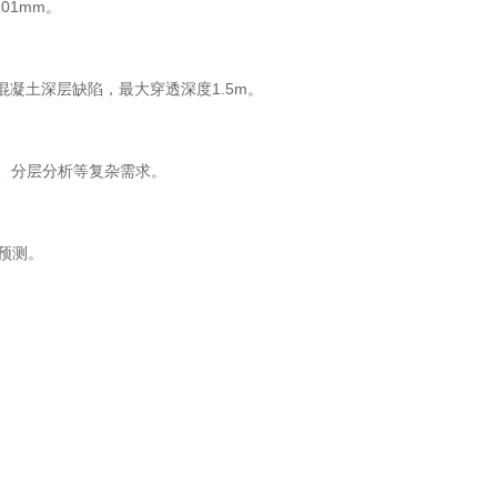
01mm。
对铸件、混凝土深层缺陷，最大穿透深度1.5m。
量、分层分析等复杂需求。
预测。