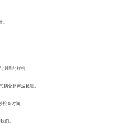
统。
与测量的样机.
空气耦合超声波检测。
4秒检查时间。
系我们。