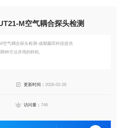
AUT21-M空气耦合探头检测
T21-M空气耦合探头检测-成都藤田科技提供
测两种方法并用的样机.
(C扫描,可确定缺陷的平面信息)、再用水浸检测法更详
更新时间：
2026-02-28
访问量：
748