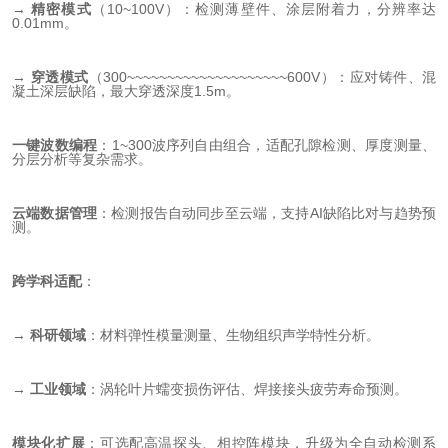
→
精密模式
（10~100V）：检测薄壁件、涂层附着力，分辨率达
0.01mm。
→
穿透模式
（300~~~~~~~~~~~~~~~~~~~~600V）：应对铸件、混
凝土深层缺陷，最大穿透深度1.5m。
一键波数编程
：1~300波序列自由组合，适配孔隙检测、厚度测量、
分层分析等复杂需求。
云端数据管理
：检测报告自动同步至云端，支持AI缺陷比对与趋势预
测。
跨学科适配
：
→
科研领域
：材料弹性模量测量、生物组织声学特性分析。
→
工业领域
：涡轮叶片蠕变损伤评估、焊接接头疲劳寿命预测。
模块化扩展
：可选配高温探头、相控阵模块，升级为全自动检测系