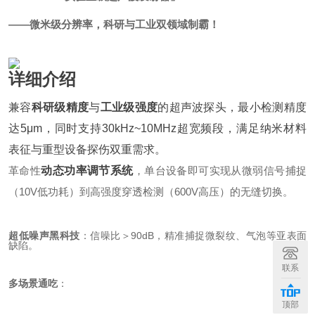
——微米级分辨率，科研与工业双领域制霸！
详细介绍
兼容
科研级精度
与
工业级强度
的超声波探头，最小检测精度
达5μm，同时支持30kHz~10MHz超宽频段，满足纳米材料
表征与重型设备探伤双重需求。
革命性
动态功率调节系统
，单台设备即可实现从微弱信号捕捉
（10V低功耗）到高强度穿透检测（600V高压）的无缝切换。
超低噪声黑科技
：信噪比＞90dB，精准捕捉微裂纹、气泡等亚表面
缺陷。
联系
多场景通吃
：
顶部