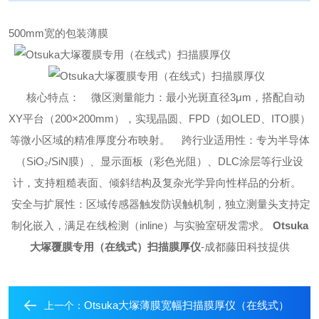
500mm宽的包装薄膜
核心特点：
微区测量能力：最小光斑直径3μm，搭配自动
XY平台（200×200mm），实现晶圆、FPD（如OLED、ITO膜）
等微小区域的精准厚度分布映射。
跨行业适用性：专为半导体
（SiO₂/SiN膜）、显示面板（彩色光阻）、DLC涂层等行业设
计，支持粗糙表面、倾斜结构及复杂光学异向性样品的分析。
安全与扩展性：区域传感器触发防误触机制，独立测量头支持定
制化嵌入，满足在线检测（inline）与实验室研发需求。
Otsuka
大塚覆膜专用（在线式）扫描膜厚仪
-成都藤田科技提供
Otsuka大塚薄膜宽幅扫描膜厚仪（在线式）
上一个：