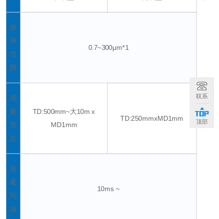
膜
厚
0.7~300μm*1
范
围
联系
测
量
TD:500mm~大10m x
TD:250mmxMD1mm
顶部
宽
MD1mm
度
测
量
10ms ~
间
隔