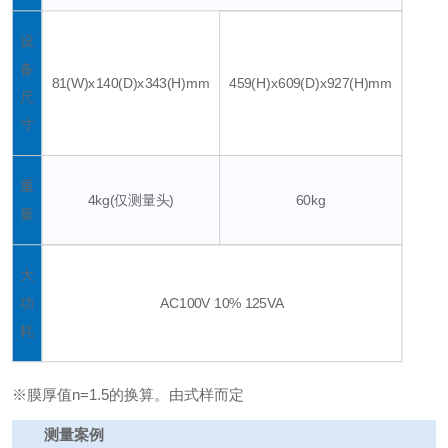
设
备
81(W)x140(D)x343(H)mm
459(H)x609(D)x927(H)mm
尺
寸
重
4kg(仅测量头)
60kg
量
大
功
AC100V 10% 125VA
耗
※膜厚值n=1.5的换算。由式样而定
测量案例