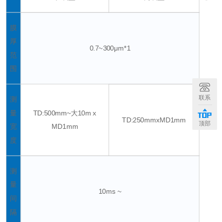
膜
厚
0.7~300μm*1
范
围
联系
测
量
TD:500mm~大10m x
TD:250mmxMD1mm
顶部
宽
MD1mm
度
测
量
10ms ~
间
隔