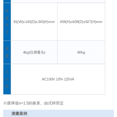
设
备
81(W)x140(D)x343(H)mm
459(H)x609(D)x927(H)mm
尺
寸
重
4kg(仅测量头)
60kg
量
大
功
AC100V 10% 125VA
耗
※膜厚值n=1.5的换算。由式样而定
测量案例