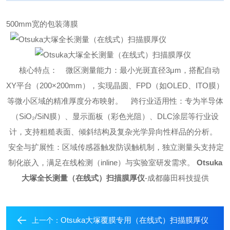
500mm宽的包装薄膜
核心特点：
微区测量能力：最小光斑直径3μm，搭配自动
XY平台（200×200mm），实现晶圆、FPD（如OLED、ITO膜）
等微小区域的精准厚度分布映射。
跨行业适用性：专为半导体
（SiO₂/SiN膜）、显示面板（彩色光阻）、DLC涂层等行业设
计，支持粗糙表面、倾斜结构及复杂光学异向性样品的分析。
安全与扩展性：区域传感器触发防误触机制，独立测量头支持定
制化嵌入，满足在线检测（inline）与实验室研发需求。
Otsuka
大塚全长测量（在线式）扫描膜厚仪
-成都藤田科技提供
Otsuka大塚覆膜专用（在线式）扫描膜厚仪
上一个：