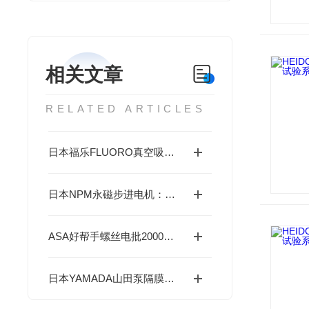
相关文章
RELATED ARTICLES
日本福乐FLUORO真空吸笔在微型元件安装中的优势与应用
日本NPM永磁步进电机：精准控制专家，突破空间限制-成都藤田科技提供
ASA好帮手螺丝电批2000转刷电批：无尘车间/千万次刹车的工业神器
日本YAMADA山田泵隔膜泵 G25系列：耐久高效，持久稳定