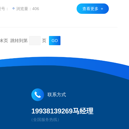
，将从各种适配器接收到的电阻力传递到载荷传感器的检
一个零平衡器，用于平衡各种适配器的重量，以将垂直负载
型号：
浏览量：406
查看更多 +
页 末页 跳转到第
页
联系方式
19938139269马经理
（全国服务热线）