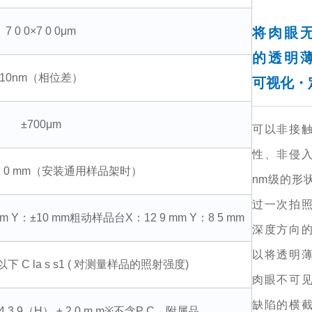
7 0 0×7 0 0μm
将肉眼
的透明
10nm（相位差）
可视化・
±700μm
可以非接
性、非侵
×t 2 0 mm（安装通用样品架时）
nm级的形
过一次拍
mm Y：±10 mm
粗动样品台
X：12 9 mm Y：8 5 mm
深度方向
以将透明
W 以下 C la s s1 ( 对测量样品的照射强度)
肉眼不可
缺陷的横
3 9（H） ± 2 0 m m
※不含P C、附属品