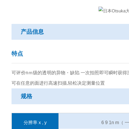
产品信息
特点
可评价nｍ级的透明的异物・缺陷 一次拍照即可瞬时获得
可在任意的面进行高速扫描,轻松决定测量位置
规格
分辨率 x , y
6 9 1n m（