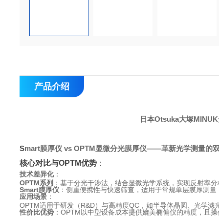
产品介绍
日本Otsuka大塚MIN
S
mart膜厚仪 vs OPTM显微分光膜厚仪——革新光学测量的
核心对比与OPTM优势
：
技术差异化
：
OPTM系列
：基于分光干涉法，结合显微光学系统，实现反射率分
Smart膜厚仪
：侧重便携性与快速筛查，适用于常规单层膜厚测量
应用场景
：
OPTM适用于研发（R&D）与高精度QC，如半导体晶圆、光学滤光
性价比优势
：OPTM以中型设备成本提供媲美椭偏仪的精度，且操