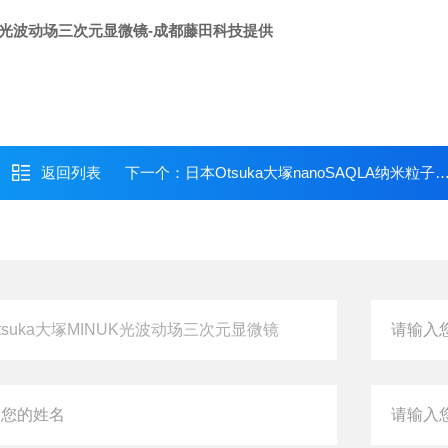
UK光波动场三次元显微镜
-成都藤田科技提供
返回列表
下一个：
日本Otsuka大塚nanoSAQLA纳米粒子径测试