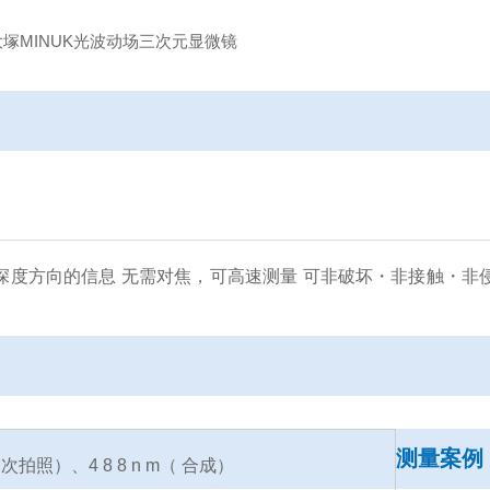
深度方向的信息 无需对焦，可高速测量 可非破坏・非接触・非
测量案例
 一次拍照）、4 8 8 n m（ 合成）