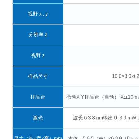
视野 x , y
分辨率 z
视野 z
样品尺寸
10 0×8 0
样品台
微动X Y样品台（自动）
X:±10 
激光
波长 6 3 8 nm
输出 0 .3 9 m
尺寸（长×宽×高）mm
本体：5 0 5（W）×6 3 0（D）×4 