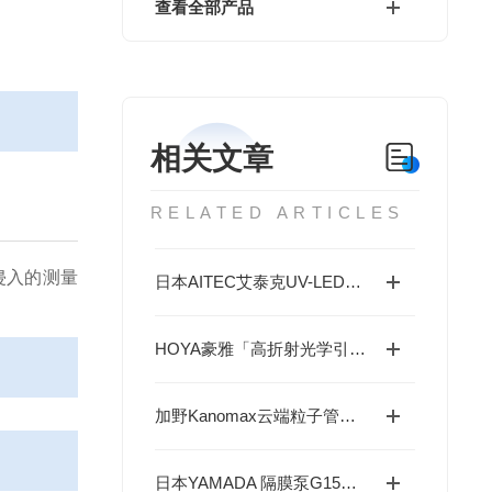
查看全部产品
相关文章
RELATED ARTICLES
侵入的测量
日本AITEC艾泰克UV-LED全波段可调光源系统
HOYA豪雅「高折射光学引擎」—2.0超高清折射率，重新定义成像极限！
加野Kanomax云端粒子管家—RS485/USB双通+智能分析软件，数据掌控！
日本YAMADA 隔膜泵G15系列