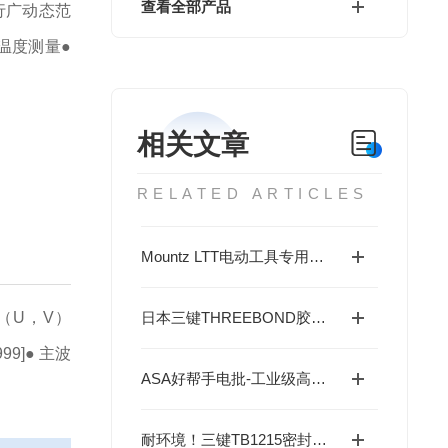
查看全部产品
行广动态范
品温度测量
●
相关文章
RELATED ARTICLES
Mountz LTT电动工具专用扭矩测试系统——带RDA适配器的精准验证
（U，V）
日本三键THREEBOND胶水单组分热固化烯烃密封胶接
99]
● 主波
ASA好帮手电批-工业级高精度锁付专家： ST1智能伺服螺丝刀+控制器套装
耐环境！三键TB1215密封胶获高评价，覆盖高低温与耐油场景