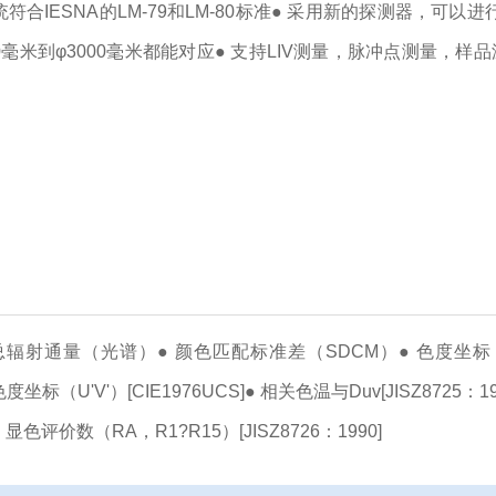
符合IESNA的LM-79和LM-80标准
● 采用新的探测器，可以进
毫米到φ3000毫米都能对应
● 支持LIV测量，脉冲点测量，样
谱总辐射通量（光谱）
● 颜色匹配标准差（SDCM）
● 色度坐标
色度坐标（U'V'）[CIE1976UCS]
● 相关色温与Duv[JISZ8725：19
● 显色评价数（RA，R1?R15）[JISZ8726：1990]